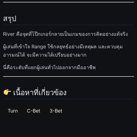
สรุป
River คือจุดที่โป๊กเกอร์กลายเป็นเกมของการคิดอย่างแท้จริง
ผู้เล่นที่เข้าใจ Range ใช้กลยุทธ์อย่างมีเหตุผล และควบคุม
อารมณ์ได้ จะมีความได้เปรียบอย่างมาก
นี่คือระดับที่แยกผู้เล่นทั่วไปออกจากมืออาชีพ
เนื้อหาที่เกี่ยวข้อง
Turn
C-Bet
3-Bet