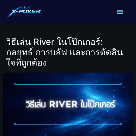
วิธีเล่น River ในโป๊กเกอร์:
กลยุทธ์ การบลัฟ และการตัดสิน
ใจที่ถูกต้อง