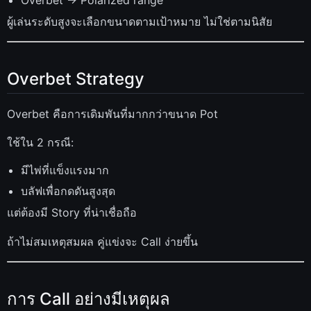
ผู้เล่นระดับสูงจะเลือกขนาดตามเป้าหมาย ไม่ใช่ตามนิสัย
Overbet Strategy
Overbet คือการเดิมพันที่มากกว่าขนาด Pot
ใช้ใน 2 กรณี:
มีไพ่ที่แข็งแรงมาก
บลัฟเพื่อกดดันสูงสุด
แต่ต้องมี Story ที่น่าเชื่อถือ
ถ้าไม่สมเหตุสมผล คู่แข่งจะ Call ง่ายขึ้น
การ Call อย่างมีเหตุผล