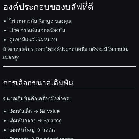
องค์ประกอบของบลัฟที่ดี
ไพ่ เหมาะกับ Range ของคุณ
Line การเล่นสอดคล้องกัน
คู่แข่งมีแนวโน้มหมอบ
ถ้าขาดองค์ประกอบใดองค์ประกอบหนึ่ง บลัฟจะมีโอกาสล้ม
เหลวสูง
การเลือกขนาดเดิมพัน
ขนาดเดิมพันคือเครื่องมือสำคัญ
เดิมพันเล็ก → ดึง Value
เดิมพันกลาง → Balance
เดิมพันใหญ่ → กดดัน
Overbet → Polarized range