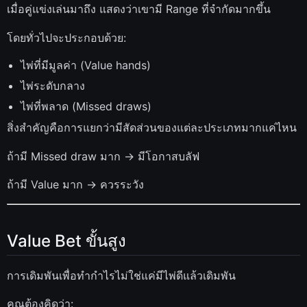
เมื่อคู่แข่งเล่นมาถึง แสดงว่าเขามี Range ที่จำกัดมากขึ้น
โดยทั่วไปจะประกอบด้วย:
ไพ่ที่มีมูลค่า (Value hands)
ไพ่ระดับกลาง
ไพ่ที่พลาด (Missed draws)
สิ่งสำคัญคือการแยกว่ามีสัดส่วนของแต่ละประเภทมากแค่ไหน
ถ้ามี Missed draw มาก → มีโอกาสบลัฟ
ถ้ามี Value มาก → ควรระวัง
Value Bet ขั้นสูง
การเดิมพันเพื่อทำกำไรไม่ใช่แค่มีไพ่ดีแล้วเดิมพัน
คุณต้องคิดว่า: