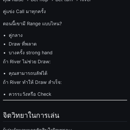
คู่แข่ง Call มาทุกครั้ง
ตอนนี้เขามี Range แบบไหน?
คู่กลาง
Draw ที่พลาด
บางครั้ง strong hand
ถ้า River ไม่ช่วย Draw:
คุณสามารถบลัฟได้
ถ้า River ทำให้ Draw สำเร็จ:
ควรระวังหรือ Check
จิตวิทยาในการเล่น