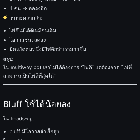
4 คน → ลดลงอีก
หมายความว่า:
ไพ่ดีไม่ได้ดีเหมือนเดิม
โอกาสชนะลดลง
มีคนใดคนหนึ่งมีไพ่ดีกว่าเรามากขึ้น
สรุป:
ใน multiway pot เราไม่ได้ต้องการ “ไพ่ดี” แต่ต้องการ “ไพ่ที่
สามารถเป็นไพ่ดีที่สุดได้”
Bluff ใช้ได้น้อยลง
ใน heads-up:
bluff มีโอกาสสำเร็จสูง