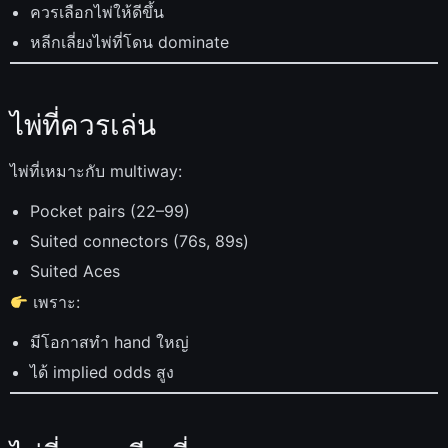
ควรเลือกไพ่ให้ดีขึ้น
หลีกเลี่ยงไพ่ที่โดน dominate
ไพ่ที่ควรเล่น
ไพ่ที่เหมาะกับ multiway:
Pocket pairs (22–99)
Suited connectors (76s, 89s)
Suited Aces
เพราะ:
มีโอกาสทำ hand ใหญ่
ได้ implied odds สูง