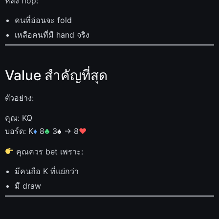
หลัง flop:
คนที่อ่อนจะ fold
เหลือคนที่มี hand จริง
Value สำคัญที่สุด
ตัวอย่าง:
คุณ: KQ
บอร์ด: K
♦
8
♣
3
♠
→ 8
♥
คุณควร bet เพราะ:
มีคนถือ K ที่แย่กว่า
มี draw