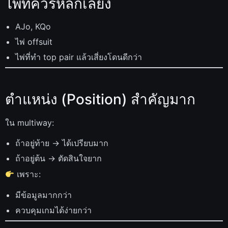
ไพ่ที่ควรหลีกเลี่ยง
AJo, KQo
ไพ่ offsuit
ไพ่ที่ทำ top pair แล้วเสี่ยงโดนดีกว่า
ตำแหน่ง (Position) สำคัญมาก
ใน multiway:
ถ้าอยู่ท้าย → ได้เปรียบมาก
ถ้าอยู่ต้น → ตัดสินใจยาก
เพราะ:
มีข้อมูลมากกว่า
ควบคุมเกมได้ง่ายกว่า