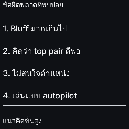
ข้อผิดพลาดที่พบบ่อย
1. Bluff มากเกินไป
2. คิดว่า top pair ดีพอ
3. ไม่สนใจตำแหน่ง
4. เล่นแบบ autopilot
แนวคิดขั้นสูง