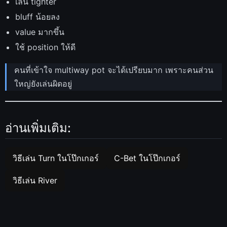
เล่น tighter
bluff น้อยลง
value มากขึ้น
ใช้ position ให้ดี
คนที่เข้าใจ multiway pot จะได้เปรียบมาก เพราะคนส่วน
ใหญ่ยังเล่นผิดอยู่
อ่านเพิ่มเติม:
วิธีเล่น Turn ในโป๊กเกอร์
C-Bet ในโป๊กเกอร์
วิธีเล่น River