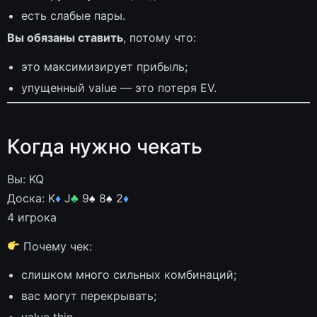
есть слабые пары.
Вы обязаны ставить
, потому что:
это максимизирует прибыль;
упущенный value — это потеря EV.
Когда нужно чекать
Вы: KQ
Доска: K
♦
J
♣
9
♠
8
♠
2
♦
4 игрока
Почему чек:
слишком много сильных комбинаций;
вас могут перекрывать;