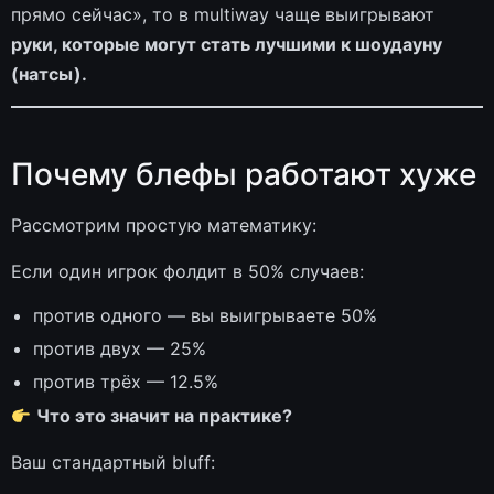
прямо сейчас», то в multiway чаще выигрывают
руки, которые могут стать лучшими к шоудауну
(натсы).
Почему блефы работают хуже
Рассмотрим простую математику:
Если один игрок фолдит в 50% случаев:
против одного — вы выигрываете 50%
против двух — 25%
против трёх — 12.5%
Что это значит на практике?
Ваш стандартный bluff: