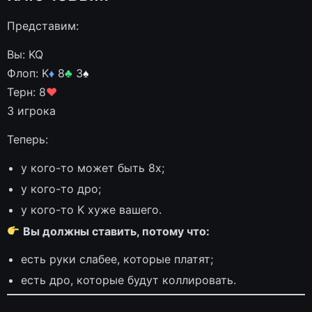
Представим:
Вы: KQ
Флоп: K
♦
8
♣
3
♠
Терн: 8
♥
3 игрока
Теперь:
у кого-то может быть 8x;
у кого-то дро;
у кого-то K хуже вашего.
Вы должны ставить, потому что:
есть руки слабее, которые платят;
есть дро, которые будут коллировать.