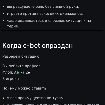
вы раздуваете банк без сильной руки;
играете против нескольких диапазонов;
чаще оказываетесь в сложных ситуациях на
терне.
Когда c-bet оправдан
Разберем ситуацию:
Вы рейзите префлоп
Флоп: A
♣
7
♦
2
♠
3 игрока
Почему можно ставить:
у вас преимущество по тузам;
диапазон оппонентов содержит меньше сильных