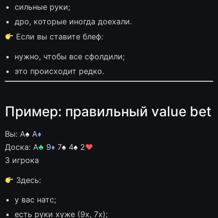
сильные руки;
дро, которые иногда доехали.
Если вы ставите блеф:
нужно, чтобы все сфолдили;
это происходит редко.
Пример: правильный value bet
Вы: A
♠
A
♦
Доска: A
♣
9
♦
7
♠
4
♠
2
♥
3 игрока
Здесь:
у вас натс;
есть руки хуже (9x, 7x);