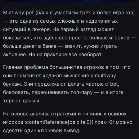
Multiway pot (банк с участием трёх и более игроков)
— это одна из самых сложных и недопонятых
ситуаций в покере. На первый взгляд может
показаться, что здесь всё просто: больше игроков —
больше денег в банке — значит, нужно играть
активнее. Но на практике всё наоборот.
Главная проблема большинства игроков в том, что
они применяют хедз-ап мышление к multiway
банкам. Они продолжают делать частые c-bet,
блефовать, переоценивать топ-пару — и в итоге
теряют деньги.
На основе анализа стратегий и типичных ошибок
игроков :contentReference[oaicite:0]{index=0} можно
сделать один ключевой вывод: