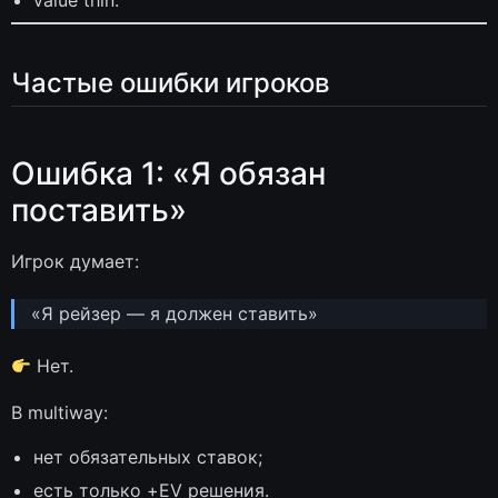
value thin.
Частые ошибки игроков
Ошибка 1: «Я обязан
поставить»
Игрок думает:
«Я рейзер — я должен ставить»
Нет.
В multiway:
нет обязательных ставок;
есть только +EV решения.