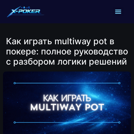
Как играть multiway pot в
покере: полное руководство
с разбором логики решений