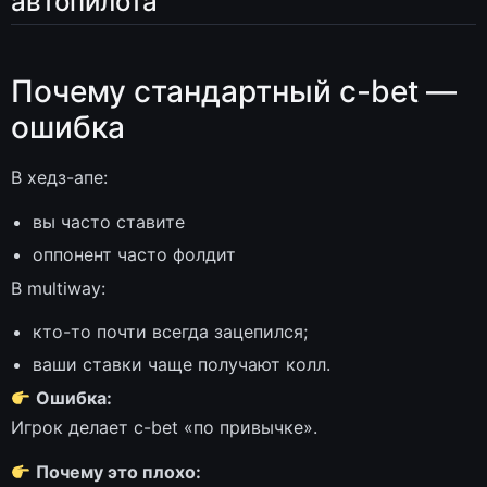
автопилота
Почему стандартный c-bet —
ошибка
В хедз-апе:
вы часто ставите
оппонент часто фолдит
В multiway:
кто-то почти всегда зацепился;
ваши ставки чаще получают колл.
Ошибка:
Игрок делает c-bet «по привычке».
Почему это плохо: