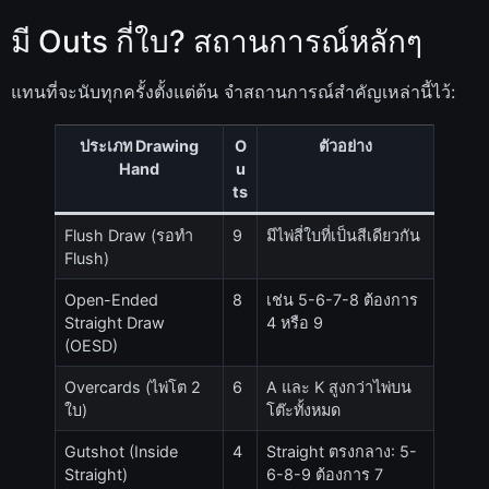
มี Outs กี่ใบ? สถานการณ์หลักๆ
แทนที่จะนับทุกครั้งตั้งแต่ต้น จำสถานการณ์สำคัญเหล่านี้ไว้:
ประเภท Drawing
O
ตัวอย่าง
Hand
u
ts
Flush Draw (รอทำ
9
มีไพ่สี่ใบที่เป็นสีเดียวกัน
Flush)
Open-Ended
8
เช่น 5-6-7-8 ต้องการ
Straight Draw
4 หรือ 9
(OESD)
Overcards (ไพ่โต 2
6
A และ K สูงกว่าไพ่บน
ใบ)
โต๊ะทั้งหมด
Gutshot (Inside
4
Straight ตรงกลาง: 5-
Straight)
6-8-9 ต้องการ 7