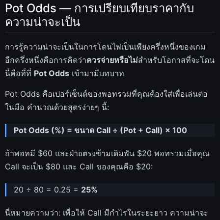
Pot Odds — การเปรียบเทียบราคากับ
ความน่าจะเป็น
การรู้ความน่าจะเป็นในการโดนไพ่เป็นเพียงครึ่งหนึ่งของเกม
อีกครึ่งหนึ่งคือการคิดว่า
ควรจ่ายหรือไม่
สำหรับโอกาสที่จะโดน
นี่คือที่ที่
Pot Odds
เข้ามามีบทบาท
Pot Odds คือเปอร์เซ็นต์ของพอทรวมที่คุณต้องใส่เพื่อเล่นต่อ
ในมือ คำนวณด้วยสูตรง่ายๆ นี้:
Pot Odds (%) = ขนาด Call ÷ (Pot + Call) × 100
ถ้าพอทมี $60 และฝ่ายตรงข้ามเดิมพัน $20 พอทรวมเมื่อคุณ
Call จะเป็น $80 และ Call ของคุณคือ $20:
20 ÷ 80 = 0.25 =
25%
นี่หมายความว่า: เพื่อให้ Call มีกำไรในระยะยาว ความน่าจะ