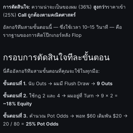
การตัดสินใจ:
ความน่าจะเป็นของผม (36%)
สูงกว่า
ราคาเข้า
(25%)
Call ถูกต้องตามคณิตศาสตร์
อัลกอริทึมสามขั้นตอนนี้ — ซึ่งใช้เวลา 10–15 วินาที — คือ
รากฐานของการคิดโป๊กเกอร์หลัง Flop
กรอบการตัดสินใจทีละขั้นตอน
นี่คืออัลกอริทึมสามขั้นตอนที่คุณจะใช้ในทุกมือ:
ขั้นตอนที่ 1.
นับ Outs → ผมมี Flush Draw →
9 Outs
ขั้นตอนที่ 2.
ใช้กฎ 2 และ 4 → ผมอยู่ที่ Turn → 9 × 2 =
~18% Equity
ขั้นตอนที่ 3.
คำนวณ Pot Odds → พอท $60 เดิมพัน $20 →
20 / 80 =
25% Pot Odds