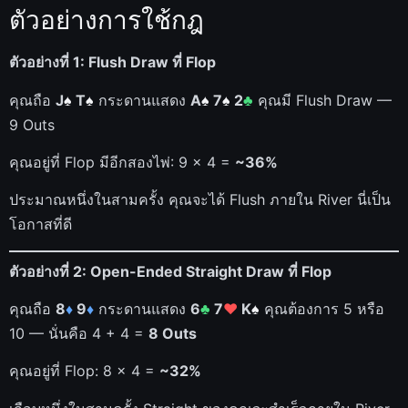
ตัวอย่างการใช้กฎ
ตัวอย่างที่ 1: Flush Draw ที่ Flop
คุณถือ
J
♠
T
♠
กระดานแสดง
A
♠
7
♠
2
♣
คุณมี Flush Draw —
9 Outs
คุณอยู่ที่ Flop มีอีกสองไพ่: 9 × 4 =
~36%
ประมาณหนึ่งในสามครั้ง คุณจะได้ Flush ภายใน River นี่เป็น
โอกาสที่ดี
ตัวอย่างที่ 2: Open-Ended Straight Draw ที่ Flop
คุณถือ
8
♦
9
♦
กระดานแสดง
6
♣
7
♥
K
♠
คุณต้องการ 5 หรือ
10 — นั่นคือ 4 + 4 =
8 Outs
คุณอยู่ที่ Flop: 8 × 4 =
~32%