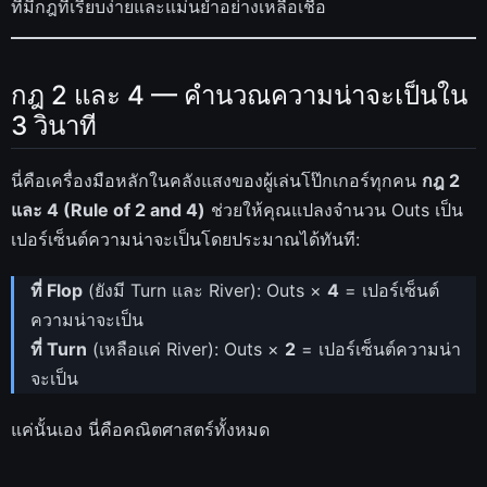
ที่มีกฎที่เรียบง่ายและแม่นยำอย่างเหลือเชื่อ
กฎ 2 และ 4 — คำนวณความน่าจะเป็นใน
3 วินาที
นี่คือเครื่องมือหลักในคลังแสงของผู้เล่นโป๊กเกอร์ทุกคน
กฎ 2
และ 4 (Rule of 2 and 4)
ช่วยให้คุณแปลงจำนวน Outs เป็น
เปอร์เซ็นต์ความน่าจะเป็นโดยประมาณได้ทันที:
ที่ Flop
(ยังมี Turn และ River): Outs ×
4
= เปอร์เซ็นต์
ความน่าจะเป็น
ที่ Turn
(เหลือแค่ River): Outs ×
2
= เปอร์เซ็นต์ความน่า
จะเป็น
แค่นั้นเอง นี่คือคณิตศาสตร์ทั้งหมด