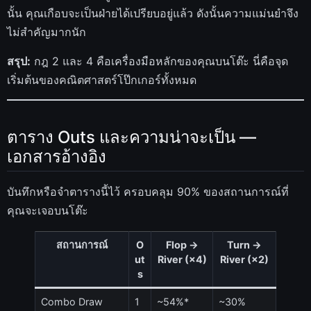
นั้น คุณเกือบจะเป็นฝ่ายได้เปรียบอยู่แล้ว ดังนั้นความแม่นยำจึง
ไม่สำคัญมากนัก
สรุป:
กฎ 2 และ 4 คือเครื่องมือหลักของคุณบนโต๊ะ นี่คือจุด
เริ่มต้นของคณิตศาสตร์โป๊กเกอร์ทั้งหมด
ตาราง Outs และความน่าจะเป็น —
เอกสารอ้างอิง
บันทึกหรือจำตารางนี้ไว้ ครอบคลุม 90% ของสถานการณ์ที่
คุณจะเจอบนโต๊ะ
สถานการณ์
O
Flop →
Turn →
ut
River (×4)
River (×2)
s
Combo Draw
1
~54%*
~30%