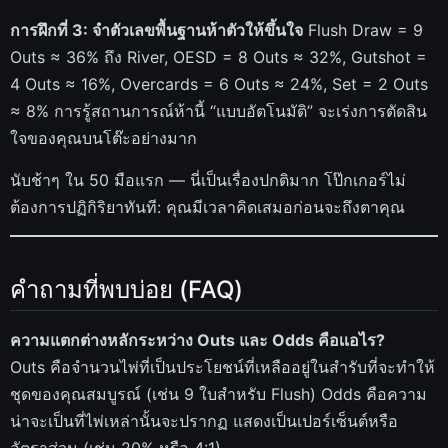
การฝึกที่ 3: จำตัวเลขพื้นฐานห้าตัวให้ขึ้นใจ
Flush Draw = 9
Outs ≈ 36% ถึง River, OESD = 8 Outs ≈ 32%, Gutshot =
4 Outs ≈ 16%, Overcards = 6 Outs ≈ 24%, Set = 2 Outs
≈ 8% การรู้สถานการณ์ห้านี้ “แบบอัตโนมัติ” จะเร่งการตัดสิน
ใจของคุณบนโต๊ะอย่างมาก
นับช้าๆ ใน 50 มือแรก — นี่เป็นเรื่องปกติมาก โป๊กเกอร์ไม่
ต้องการปฏิกิริยาทันที: คุณมีเวลาคิดเสมอก่อนจะถึงตาคุณ
คำถามที่พบบ่อย (FAQ)
ความแตกต่างหลักระหว่าง Outs และ Odds คือเเอไร?
Outs คือจำนวนไพ่ที่เป็นประโยชน์ที่เหลืออยู่ในสำรับที่จะทำให้
ชุดของคุณสมบูรณ์ (เช่น 9 ใบสำหรับ Flush) Odds คือความ
น่าจะเป็นที่ไพ่เหล่านั้นจะปรากฏ แสดงเป็นเปอร์เซ็นต์หรือ
อัตราส่วน (เช่น 20% หรือ 4:1)