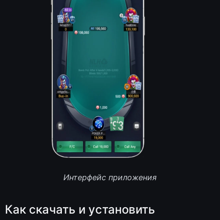
Интерфейс приложения
Как скачать и установить