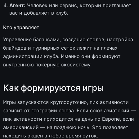
Агент:
Человек или сервис, который приглашает
вас и добавляет в клуб.
Кто управляет
Управление балансами, создание столов, настройка
блайндов и турнирных сеток лежит на плечах
администрации клуба. Именно они формируют
внутреннюю покерную экосистему.
Как формируются игры
Игры запускаются круглосуточно, пик активности
зависит от географии союза. Если союз азиатский —
пик активности приходится на день по Европе, если
американский — на позднюю ночь. Это позволяет
находить экшен в любое время суток.