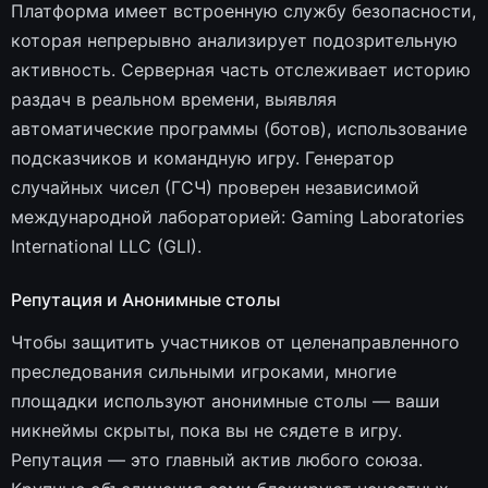
Платформа имеет встроенную службу безопасности,
которая непрерывно анализирует подозрительную
активность. Серверная часть отслеживает историю
раздач в реальном времени, выявляя
автоматические программы (ботов), использование
подсказчиков и командную игру. Генератор
случайных чисел (ГСЧ) проверен независимой
международной лабораторией: Gaming Laboratories
International LLC (GLI).
Репутация и Анонимные столы
Чтобы защитить участников от целенаправленного
преследования сильными игроками, многие
площадки используют анонимные столы — ваши
никнеймы скрыты, пока вы не сядете в игру.
Репутация — это главный актив любого союза.