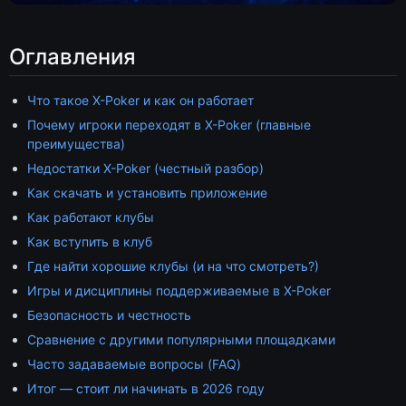
Оглавления
Что такое X-Poker и как он работает
Почему игроки переходят в X-Poker (главные
преимущества)
Недостатки X-Poker (честный разбор)
Как скачать и установить приложение
Как работают клубы
Как вступить в клуб
Где найти хорошие клубы (и на что смотреть?)
Игры и дисциплины поддерживаемые в X-Poker
Безопасность и честность
Сравнение с другими популярными площадками
Часто задаваемые вопросы (FAQ)
Итог — стоит ли начинать в 2026 году