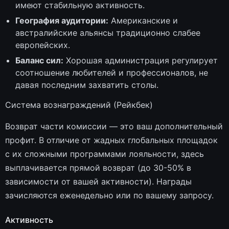
имеют стабильную активность.
География аудитории:
Американские и
австралийские альянсы традиционно слабее
европейских.
Баланс сил:
Хорошая администрация регулирует
соотношение любителей и профессионалов, не
давая последним захватить столы.
Система вознаграждений (Рейкбек)
Возврат части комиссии — это ваш дополнительный
профит. В отличие от жадных глобальных площадок
с их сложными программами лояльности, здесь
выплачивается прямой возврат (до 30-50% в
зависимости от вашей активности). Награды
зачисляются еженедельно или по вашему запросу.
Активность