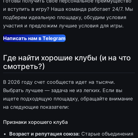
Готовы получить свое персональное преимущество
и вступить в игру? Наша команда работает 24/7. Мы
подберем идеальную площадку, обсудим условия
участия и предложим лучшие условия для игры.
Написать нам в Telegram
Где найти хорошие клубы (и на что
смотреть?)
В 2026 году счет сообществ идет на тысячи.
Выбрать лучшее — задача не из легких. Если вы
ищете подходящую площадку, обращайте внимание
на следующие показатели:
Признаки хорошего клуба
Возраст и репутация союза:
Старые объединения