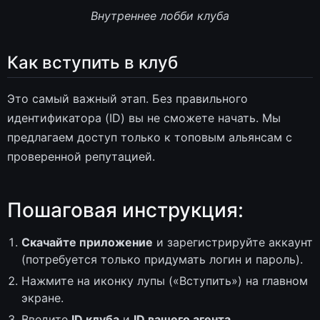
Внутреннее лобби клуба
Как вступить в клуб
Это самый важный этап. Без правильного
идентификатора (ID) вы не сможете начать. Мы
предлагаем доступ только к топовым альянсам с
проверенной репутацией.
Пошаговая инструкция:
Скачайте приложение
и зарегистрируйте аккаунт
(потребуется только придумать логин и пароль).
Нажмите на иконку лупы («Вступить») на главном
экране.
Введите
ID клуба
и
ID вашего агента