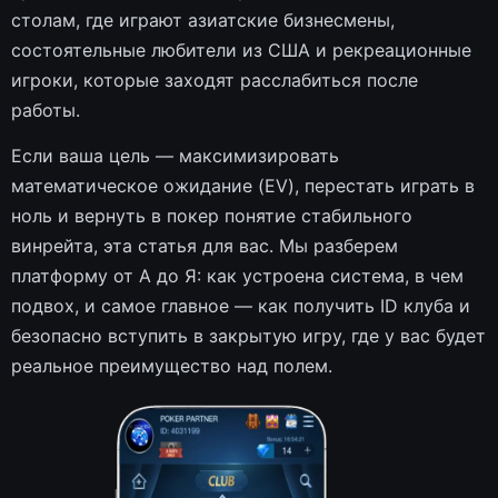
столам, где играют азиатские бизнесмены,
состоятельные любители из США и рекреационные
игроки, которые заходят расслабиться после
работы.
Если ваша цель — максимизировать
математическое ожидание (EV), перестать играть в
ноль и вернуть в покер понятие стабильного
винрейта, эта статья для вас. Мы разберем
платформу от А до Я: как устроена система, в чем
подвох, и самое главное — как получить ID клуба и
безопасно вступить в закрытую игру, где у вас будет
реальное преимущество над полем.