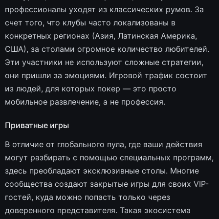
профессионалы уходят из классических румов. За
счет того, что клубы часто локализованы в
конкретных регионах (Азия, Латинская Америка,
США), за столами огромное количество любителей.
Эти участники не используют сложные стратегии,
они пришли за эмоциями. Игровой трафик состоит
из людей, для которых покер — это просто
мобильное развлечение, а не профессия.
Приватные игры
В отличие от глобального пула, где ваши действия
могут разбирать с помощью специальных программ,
здесь преобладают эксклюзивные столы. Многие
сообщества создают закрытые игры для своих VIP-
гостей, куда можно попасть только через
доверенного представителя. Такая экосистема