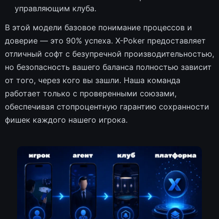
управляющим клуба.
В этой модели базовое понимание процессов и
доверие — это 90% успеха. X-Poker предоставляет
отличный софт с безупречной производительностью,
но безопасность вашего баланса полностью зависит
от того, через кого вы зашли. Наша команда
работает только с проверенными союзами,
обеспечивая стопроцентную гарантию сохранности
фишек каждого нашего игрока.