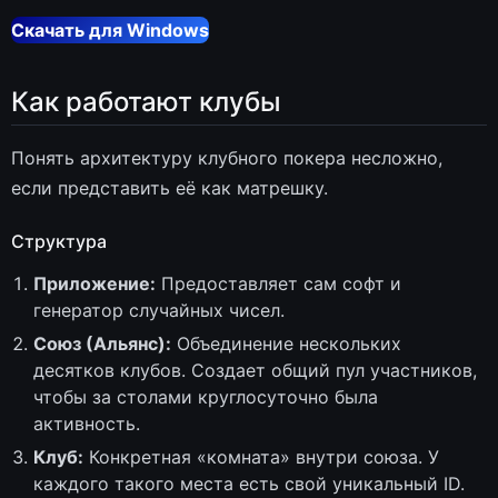
Скачать для Windows
Как работают клубы
Понять архитектуру клубного покера несложно,
если представить её как матрешку.
Структура
Приложение:
Предоставляет сам софт и
генератор случайных чисел.
Союз (Альянс):
Объединение нескольких
десятков клубов. Создает общий пул участников,
чтобы за столами круглосуточно была
активность.
Клуб:
Конкретная «комната» внутри союза. У
каждого такого места есть свой уникальный ID.