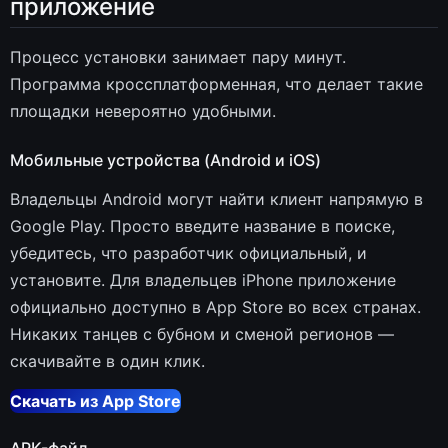
приложение
Процесс установки занимает пару минут.
Программа кроссплатформенная, что делает такие
площадки невероятно удобными.
Мобильные устройства (Android и iOS)
Владельцы Android могут найти клиент напрямую в
Google Play. Просто введите название в поиске,
убедитесь, что разработчик официальный, и
установите. Для владельцев iPhone приложение
официально доступно в App Store во всех странах.
Никаких танцев с бубном и сменой регионов —
скачивайте в один клик.
Скачать из App Store
APK-файл